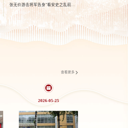
张无价游击将军告身”看安史之乱前夜
的军事、财政体制
查看更多
2026-05-25
2026-07