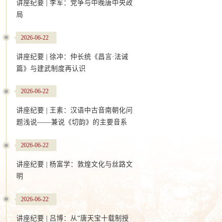
讲座纪要 | 李军：党争与中晚唐中央政
局
2026-06-22
讲座纪要 | 徐冲：仲长统《昌言·法诫
篇》与建武制度再认识
2026-06-22
讲座纪要 | 王素：汉语中古音南朝化问
题浅说——兼说《切韵》的主要音系
感通故事与方剂创制：英藏
S.5598《毗沙门天王奉宣和尚神
2026-06-22
妙补心丸方》研究
2026年5月30日15:00
讲座纪要 | 杨富学：敦煌文化与丝路文
王大伟
明
中心校区知新楼A1006
2026-06-22
讲座纪要 | 吕博：从“唐天宝十载制授