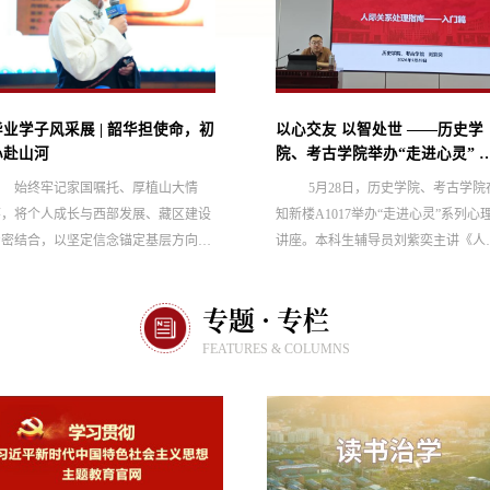
毕业学子风采展 | 韶华担使命，初
以心交友 以智处世 ——历史学
心赴山河
院、考古学院举办“走进心灵” 
题讲座
始终牢记家国嘱托、厚植山大情
5月28日，历史学院、考古学院
怀，将个人成长与西部发展、藏区建设
知新楼A1017举办“走进心灵”系列心
紧密结合，以坚定信念锚定基层方向，
讲座。本科生辅导员刘紫奕主讲《人
以扎实本领锤炼过硬素质，以实际行动
关系处理指南——入门篇》与《人际
践行“以青春之我，回馈家国”的青春誓
系处理指南——进阶篇》两场专题讲
专题 · 专栏
言。
座，聚焦大学生日常社交痛点与成长
惑，为同学们带来系统实用的社交指
FEATURES & COLUMNS
导。 入门篇讲座以儒家“仁”学为思想
内核，以同心圆式人际关系结构为切
点，引导同学们辩证看待人际网络。
紫奕结合马斯洛需求层次理论，拆解
理、安全、自我实现等需求与...