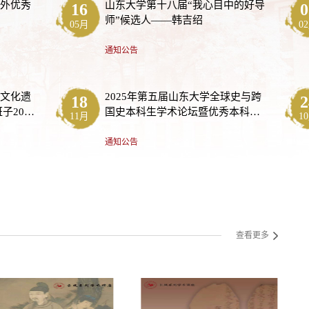
内外优秀
山东大学第十八届“我心目中的好导
16
0
师”候选人——韩吉绍
05月
0
通知公告
（文化遗
2025年第五届山东大学全球史与跨
18
2
子2025
国史本科生学术论坛暨优秀本科生
11月
1
的通知
论文比赛入选论文名单
通知公告
查看更多