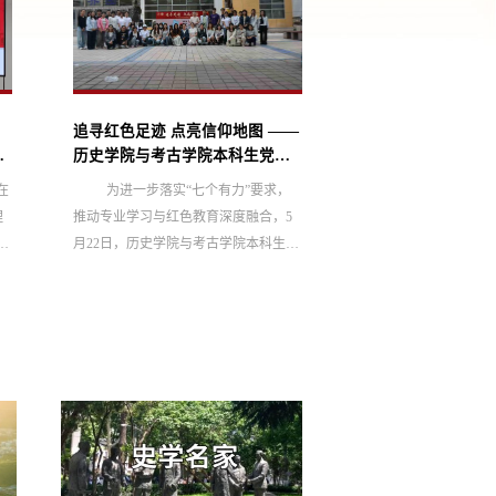
追寻红色足迹 点亮信仰地图 ——
平安启程，蓄力一
专
历史学院与考古学院本科生党支
院、考古学院召开
部开展红色足迹分享主题党日活
在
为进一步落实“七个有力”要求，
为切实筑牢暑期
动
理
推动专业学习与红色教育深度融合，5
同学们科学规划假期
际
月22日，历史学院与考古学院本科生党
校各项管理工作平稳有
关
支部在中心校区齐园南广场举办“追寻
下午，历史学院、考
足迹·点亮红图”红色足迹分享主题党日
前主题班会，班会由
困
活动。党支部书记刘紫奕、副书记王兴
持，2023级、2024
兴、四十余名党员及入党积极分子参与
安全无小事，警钟须
活动，以同辈实地分享、微课堂、点亮
方面，刘紫奕围绕校
入
红图等形式，推动历史学与考古学专业
重维度展开了细致讲
刘
优势融入红色教育，实现党建与专业双
走断电的消防要求、
生
向赋能。 活动伊始，刘紫奕介绍了活
生清扫等离校规范；
动意义与流程，鼓励同学们...
“钱袋子”，警惕各类诈骗