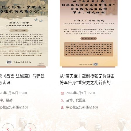
统《昌言·法诚篇》与建武
从“唐天宝十载制授张无价游击
再认识
将军告身”看安史之乱前夜的军
事、财政体制
026年6月16日 15:00
2026年6月9日 15:00
冲、楼劲
吕博、代国玺
心校区知新楼A1106
中心校区知新楼A1106