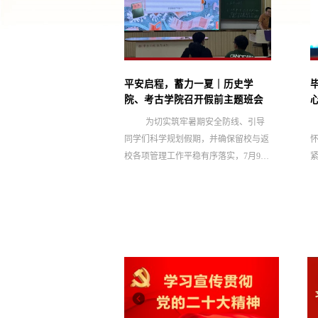
 点亮信仰地图 ——
平安启程，蓄力一夏｜历史学
古学院本科生党支
院、考古学院召开假前主题班会
迹分享主题党日活
实“七个有力”要求，
为切实筑牢暑期安全防线、引导
红色教育深度融合，5
同学们科学规划假期，并确保留校与返
学院与考古学院本科生党
校各项管理工作平稳有序落实，7月9日
齐园南广场举办“追寻
下午，历史学院、考古学院组织召开假
”红色足迹分享主题党日
前主题班会，班会由辅导员刘紫奕主
记刘紫奕、副书记王兴
持，2023级、2024级本科生参加班会。
员及入党积极分子参与
安全无小事，警钟须长鸣。在安全教育
地分享、微课堂、点亮
方面，刘紫奕围绕校园、金融与出行三
动历史学与考古学专业
重维度展开了细致讲解，重点强调了人
育，实现党建与专业双
走断电的消防要求、宿舍门窗锁闭及卫
伊始，刘紫奕介绍了活
生清扫等离校规范；提醒同学们管好
励同学们...
“钱袋子”，警惕各类诈骗陷阱，...