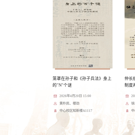
晚唐中央政局
笼罩在孙子和《孙子兵法》身上
仲长
的"N"个谜
制度
月23日15:30
2026年4月20日 15:00
2
代国玺
黄朴民、楼劲
徐
知新楼A1117
中心校区知新楼A1117
中