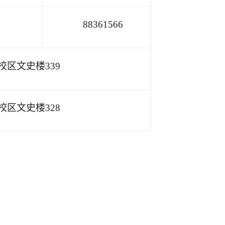
88361566
校区文史楼
339
校区文史楼
328