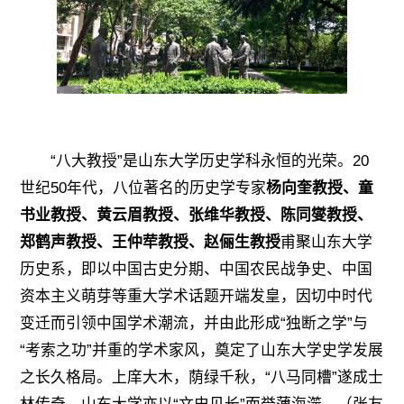
“八大教授”是山东大学历史学科永恒的光荣。20
世纪50年代，八位著名的历史学专家
杨向奎教授、童
书业教授、
黄云眉
教授、张维华教授、陈同燮教授、
郑鹤声教授、王仲荦教授、赵俪生教授
甫聚山东大学
历史系，即以中国古史分期、中国农民战争史、中国
资本主义萌芽等重大学术话题开端发皇，因切中时代
变迁而引领中国学术潮流，并由此形成“独断之学”与
“考索之功”并重的学术家风，奠定了山东大学史学发展
之长久格局。
上庠大木，荫绿千秋，“八马同槽”遂成士