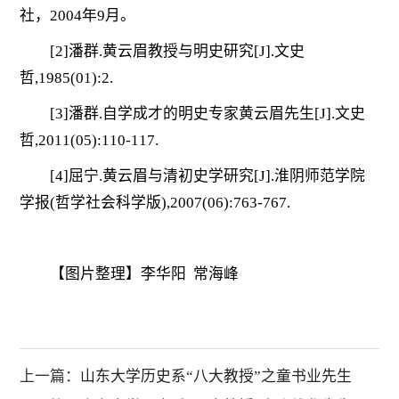
社，2004年9月。
[2]潘群.黄云眉教授与明史研究[J].文史
哲,1985(01):2.
[3]潘群.自学成才的明史专家黄云眉先生[J].文史
哲,2011(05):110-117.
[4]屈宁.黄云眉与清初史学研究[J].淮阴师范学院
学报(哲学社会科学版),2007(06):763-767.
【图片整理】李华阳
常海峰
上一篇：
山东大学历史系“八大教授”之童书业先生