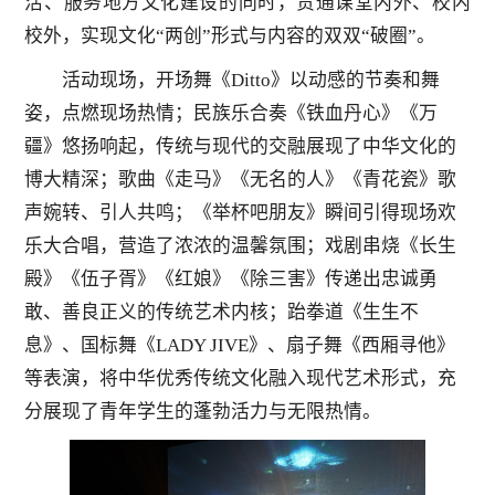
活、服务地方文化建设的同时，贯通课堂内外、校内
校外，实现文化“两创”形式与内容的双双“破圈”。
活动现场，开场舞《Ditto》以动感的节奏和舞
姿，点燃现场热情；民族乐合奏《铁血丹心》《万
疆》悠扬响起，传统与现代的交融展现了中华文化的
博大精深；歌曲《走马》《无名的人》《青花瓷》歌
声婉转、引人共鸣；《举杯吧朋友》瞬间引得现场欢
乐大合唱，营造了浓浓的温馨氛围；戏剧串烧《长生
殿》《伍子胥》《红娘》《除三害》传递出忠诚勇
敢、善良正义的传统艺术内核；跆拳道《生生不
息》、国标舞《LADY JIVE》、扇子舞《西厢寻他》
等表演，将中华优秀传统文化融入现代艺术形式，充
分展现了青年学生的蓬勃活力与无限热情。