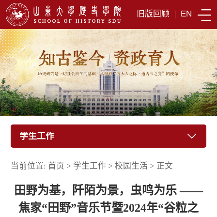
旧版回顾
|
EN
学生工作
当前位置:
首页
>
学生工作
>
校园生活
>
正文
田野为基，阡陌为景，虫鸣为乐 ——
焦家“田野”音乐节暨2024年“谷粒之