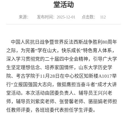
堂活动
来源：
发布时间：2025-12-01
点击数：
112
中国人民抗日战争暨世界反法西斯战争胜利
80周年
之际
，
为
完善
“学在山大，快乐成长”特色育人体系
，
深入学习贯彻党的二十届四中全会精神，
引导广大学
生坚定理想信念
、
培养家国情怀
，
山东大学历史学
院、考古学院于
11
月
28
日
在中心校区知新楼
A1017
举
行
“立报国强国大志向，做挺膺担当奋斗者”成才大讲
堂
活动
。
本次活动由
团委负责人、辅导员王兴兴老
师，辅导员刘紫奕老师、张誉馨老师、骆丽娟老师
担
任教师评委，各班班委代表担任学生评委。