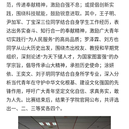
范，
传递奉献精神
，激励
自强不息；或提倡创新实
践，围绕科技赋能，鼓励锐意进取
。
其中，
王子明、
尹加军、丁宝深三位同学结合自身学生工作经历，表
达出务实奋斗、知行合一的奉献精神，激励广大青年
切实践行
“为人民服务”的高尚品质；罗泽霖、刘方也
同学从山大历史出发，围绕杰出校友、教授和早期党
组织，深刻论述“为天下储人才，为国家图富强”的办
学宗旨，倡导传承山大精神，承担历史使命；
涂妍
依
、王奕文、刘子玥
同学结合自身所学专业，深入分
析当代青年在守护中华文化根基、建设文化强国的先
锋作用，呼吁广大青年坚定文化自信、求真务实，敢
为人先。比赛结束后，结果于学院官网公布，共评选
出一、二、三等奖各四个。