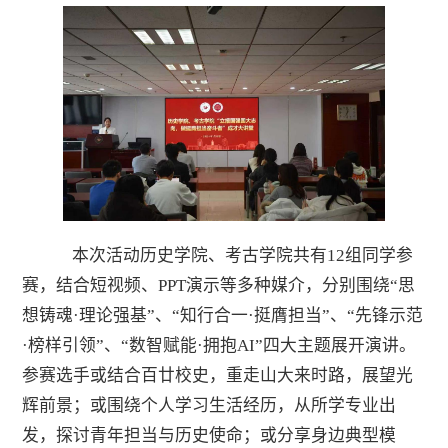
本次活动历史学院、考古学院共有
12组同学参
赛，结合短视频、PPT演示等多种媒介，分别围绕“
思
想铸魂
·理论强基
”、“知行合一·挺膺担当”、“先锋示范
·榜样引领”、“数智赋能·拥抱AI”
四大主题展开演讲。
参赛选手
或
结合百廿校史，重走山大来时路，展望光
辉前景
；或围绕个人
学习生活经历，从所学专业出
发，探讨青年担当与历史使命
；或
分享身边
典型模