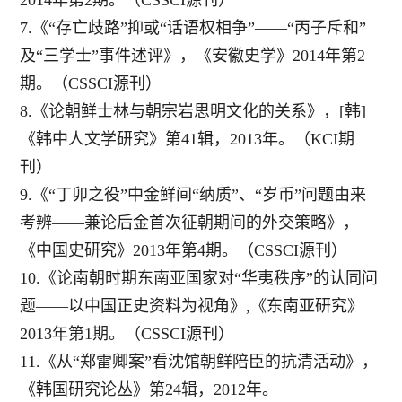
2014
年
第2期。（CSSCI源刊）
7
.《“存亡歧路”抑或“话语权相争”——“丙子斥和”
及“三学士”事件述评》，《安徽史学》
2
014
年
第2
期。（CSSCI源刊）
8.《论朝鲜士林与朝宗岩思明文化的关系》，[韩]
《韩中人文学研究》第
4
1
辑，2
013
年。（
KCI期
刊）
9.《“丁卯之役”中金鲜间“纳质”、“岁币”问题由来
考辨——兼论后金首次征朝期间的外交策略》，
《中国史研究》
2
013
年
第4期。（CSSCI源刊）
10.《论南朝时期东南亚国家对“华夷秩序”的认同问
题——以中国正史资料为视角》,《东南亚研究》
2013年第1期。（CSSCI源刊）
11.《从“郑雷卿案”看沈馆朝鲜陪臣的抗清活动》，
《韩国研究论丛》第24辑，2012年。