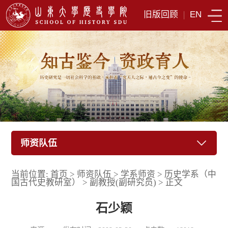
旧版回顾
|
EN
师资队伍
当前位置:
首页
>
师资队伍
>
学系师资
>
历史学系（中
国古代史教研室）
>
副教授(副研究员)
>
正文
石少颖