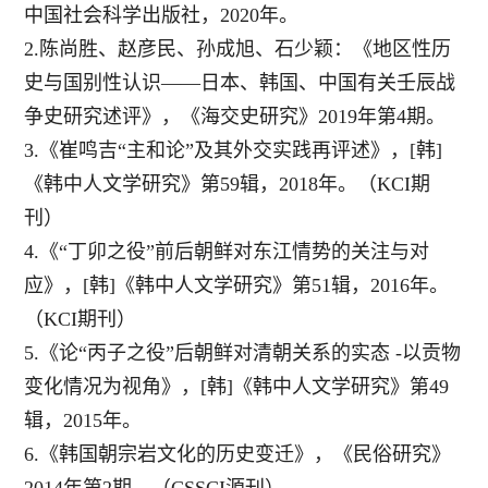
中国社会科学出版社，2020年。
2.陈尚胜、赵彦民、孙成旭、石少颖：《地区性历
史与国别性认识——日本、韩国、中国有关壬辰战
争史研究述评》，《海交史研究》
2
019
年第
4
期。
3.《崔鸣吉“主和论”及其外交实践再评述》，[韩]
《韩中人文学研究》
第5
9
辑，2
018
年。（
KCI期
刊）
4.《“丁卯之役”前后朝鲜对东江情势的关注与对
应》，[韩]《韩中人文学研究》
第5
1
辑，2
016
年。
（
KCI期刊）
5.《论“丙子之役”后朝鲜对清朝关系的实态 -以贡物
变化情况为视角》，[韩]《韩中人文学研究》第4
9
辑，
2
015年。
6.《韩国朝宗岩文化的历史变迁》，《民俗研究
》