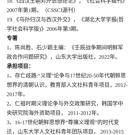
18.《西汉王朝对外思想述论》，《社会科学辑刊》
2007年第1期。（CSSCI源刊）
19.《
乌孙归汉与西汉外交》，《湖北大学学报
(哲
学社会科学版)
》2
006
年第3期。
专著
1、陈尚胜、石少颖主编：《壬辰战争期间明鲜军
政合作问题研究》，山东大学出版社，
2022年。
承担项目：
1、存亡歧路
:“义理”论争与17世纪20-50年代朝鲜思
想界的清朝认识，教育部人文社科青年项目，2012-
2017年。
2、仁祖时期义理论争与外交政策研究，韩国学中
央研究院海外资助项目，
2011-2012年。
3、
16-17世纪朝鲜思想界“尊攘义理观”的时代变
迁，山东大学人文社科青年团队项目， 2013-2015