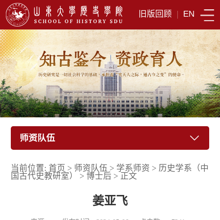
旧版回顾
|
EN
师资队伍
当前位置:
首页
>
师资队伍
>
学系师资
>
历史学系（中
国古代史教研室）
>
博士后
>
正文
姜亚飞