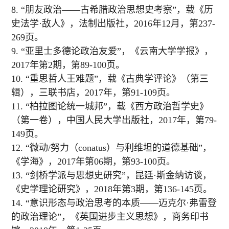
8. “朋友政治——古希腊政治思想史考察”，载《历
史法学·敌人》，法制出版社，2016年12月，第237-
269页。
9. “亚里士多德论政治友爱”，《云南大学学报》，
2017年第2期，第89-100页。
10. “重思哲人王难题”，载《古典学评论》（第三
辑），三联书店，2017年，第91-109页。
11. “柏拉图论统一城邦”，载《西方政治哲学史》
（第一卷），中国人民大学出版社，2017年，第79-
149页。
12. “微动/努力（conatus）与利维坦的道德基础”，
《学海》，2017年第06期，第93-100页。
13. “剑桥学派与思想史研究”，昆廷·斯金纳访谈，
《史学理论研究》，2018年第3期，第136-145页。
14. “意识形态与政治思考的本质——迈克尔·弗雷登
的政治理论”，《英国进步主义思想》，商务印书