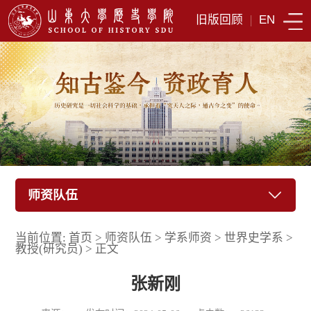
旧版回顾
|
EN
师资队伍
当前位置:
首页
>
师资队伍
>
学系师资
>
世界史学系
>
教授(研究员)
>
正文
张新刚