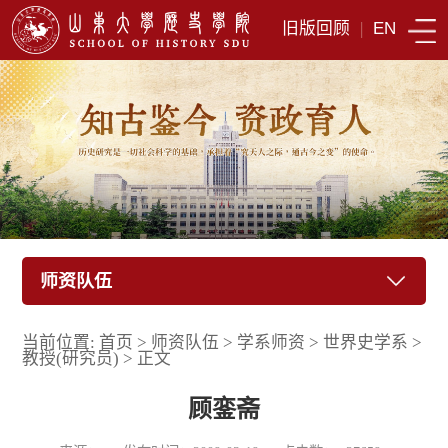
旧版回顾
|
EN
师资队伍
当前位置:
首页
>
师资队伍
>
学系师资
>
世界史学系
>
教授(研究员)
>
正文
顾銮斋