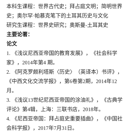
本科生课程：世界古代史；拜占庭文明；简明世界
史
；
奥尔罕
·
帕慕克笔下的土耳其历史与文化
研究生课程：世界史研究
；
奥斯曼
-土耳其史
主要
论著
：
论文
1.
《浅议尼西亚帝国的教育发展》，《社会科学
家》，
2014
年第
4
期。
2.
《阿克罗颇利塔斯〈历史〉（英译本）书评》，
《中西文化交流学报》，第
6
卷第
2
期，
2014
年
12
月。
3.
《浅议
13
世纪尼西亚帝国的涂油礼》，《古典学
评论》第
4
辑，上海：三联书店，
2018
年。
4.
《尼西亚帝国：拜占庭史重要插曲》，《中国社
会科学报》，
2017
年
7
月
31
日。