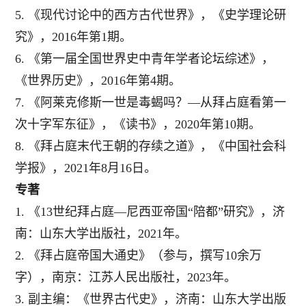
5.
《现代讨论中的西方古代世界》，《史学理论研
究》，
2016
年第
1
期。
6.
《第一届全国世界史中青年学者论坛综述》，
《世界历史》，
2016
年第
4
期。
7.
《阿莱克修斯一世是毒蝎吗？
—从拜占庭看第一
次十字军东征》，《读书》，
2020
年第
10
期。
8.
《拜占庭末代王朝的存续之道》，《中国社会科
学报》，
2021
年
8
月
16
日。
专著
1.
《
13
世纪拜占庭
—尼西亚帝国“陪都”研究》，济
南：山东大学出版社，
2021
年。
2.
《拜占庭帝国大通史》（参与，撰写
10
余万
字），南京：江苏人民出版社，
2023
年。
3.
副主编：《世界古代史》，济南：山东大学出版