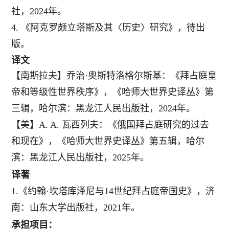
社，
2024
年。
4.
《阿克罗颇立塔斯及其〈历史〉研究》，待出
版。
译
文
【南斯拉夫】乔治
·
奥斯特洛格尔斯基：《拜占庭皇
帝和等级性世界秩序》，《哈师大世界史译丛》第
三辑，哈尔滨：黑龙江人民出版社，
2024年。
【美】
A. A.
瓦西列夫：《俄国拜占庭研究的过去
和现在》，《哈师大世界史译丛》第五辑，哈尔
滨：黑龙江人民出版社，
2025年。
译
著
1.
《
约翰
·坎塔库泽尼与
14
世纪拜占庭帝国史》，济
南：山东大学出版社，
2021
年。
承担项目：