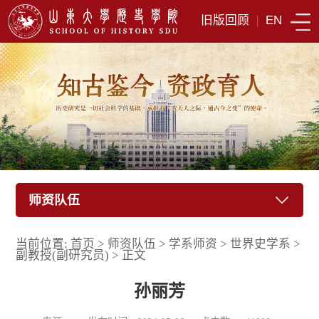
旧版回顾
|
EN
师资队伍
当前位置:
首页
>
师资队伍
>
学系师资
>
世界史学系
>
副教授(副研究员)
>
正文
孙丽芳