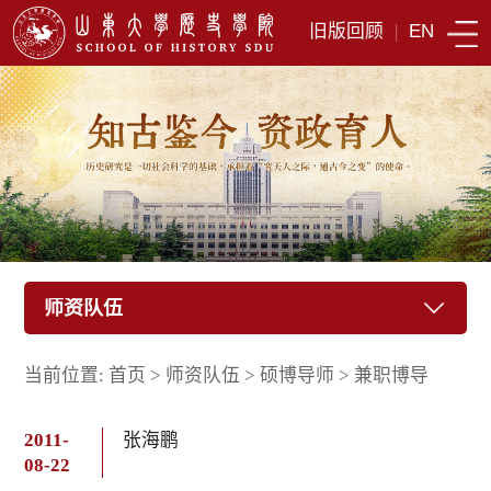
旧版回顾
|
EN
师资队伍
当前位置:
首页
>
师资队伍
>
硕博导师
>
兼职博导
2011-
张海鹏
08-22