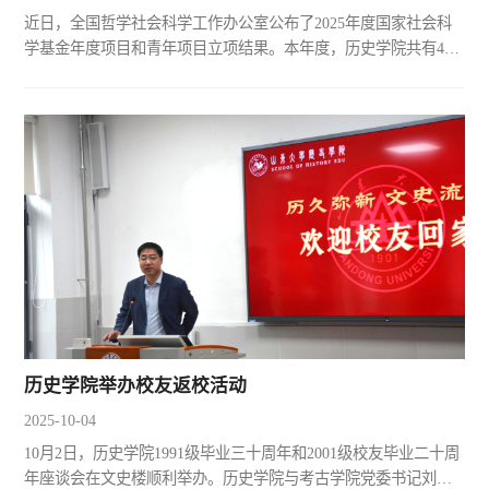
近日，全国哲学社会科学工作办公室公布了2025年度国家社会科
学基金年度项目和青年项目立项结果。本年度，历史学院共有4项
课题获得立项。其中一般项目1项，青年项目各3项。课题名称及
课题项目号负责人姓名项目类别涉及学科1利益相关者视角下档案
数据要素协同治理研究（25BTQ060）陈建一般信息资源管理与文
献学2周代东夷华夏化研究（25CZS004）张伟青年中国历史3国际
联盟与近代中国海港口岸卫生检疫的跨国史研究（1920—1942）
（2...
历史学院举办校友返校活动
2025-10-04
10月2日，历史学院1991级毕业三十周年和2001级校友毕业二十周
年座谈会在文史楼顺利举办。历史学院与考古学院党委书记刘