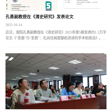
孔勇副教授在《清史研究》发表论文
2025-10-14
近日，我院孔勇副教授在《清史研究》2025年第5期发表约1.3万字
论文《“圣裔”与“圣君”：孔尚任阙里御前进讲的学术和政治》。论
文立足清代起居注、实录、时人笔记和孔尚任撰《出山异数
记》、孔毓圻等撰《幸鲁盛典》等常见史料，重新考索了康熙二
十三年（1684）孔尚任在阙里（曲阜）孔庙为康熙帝进讲儒家经
典的相关史实及其意义。文章认为，康熙帝在首次南巡返程途中
临时安排孔尚任等“圣裔”进讲《大学》和《易经》相关章节，...