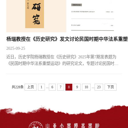
杨瑞教授在《历史研究》发文讨论民国时期中华法系重塑
2025-09-25
近日，历史学院杨瑞教授在《历史研究》2025年第7期发表题为
《民国时期中华法系重塑运动》的研究论文，专题讨论民国时期
中华法系的重塑问题。文章不赞同学术界存在的中华法系于20世
纪初的清末“终结论”等观点，而主张：由于各种重塑重建工作的
振衰起敝效应，中华法系的历史连续性不仅未有中断，且焕发出
...
...
共228条
上页
1
6
7
8
9
10
23
下页
新生命之迹象。文章通过爬梳中外各方面史料，澄清并重建了“支
那法系→中国法系→中华法系”演变的重要史实，认为，中华法
系...