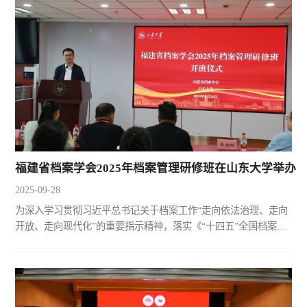
话，该书主编之一、历史学院历史系副主任韩朝建参加了座谈
会。1948年9月24日济南解放，作为国民党重点设防、较早解放的
省会大城市，济南的成功接管为后续北京、天津、上海、徐州等
大城...
福建省档案学会2025年档案管理研修班在山东大学举办
2025-09-28
为深入学习贯彻习近平总书记关于档案工作“走向依法治理、走向
开放、走向现代化”的重要指示精神，落实《“十四五”全国档案事
业发展规划》“人才强档”要求，9月23日，福建省档案学会2025年
档案管理研修班在山东大学中心校区举办。山东大学党委副书记
李向阳，福建省档案学会会长、福建省档案馆二级巡视员纪峰出
席开班仪式并讲话，开班仪式由山东大学历史学院与考古学院党
委书记刘军主持。李向阳代表山东大学对全体学员表示热烈...