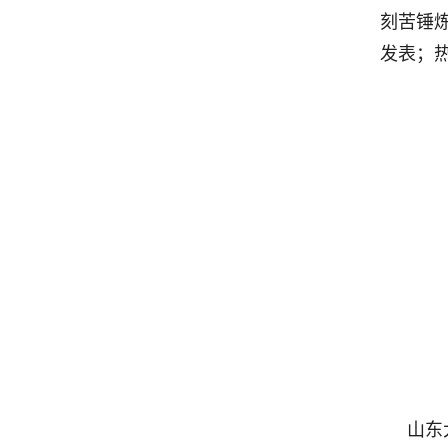
刻苦锤
发表；
山东