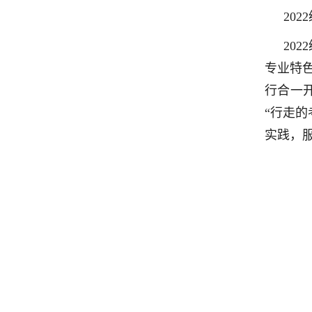
20
20
专业特
行合一
“行走的
实践，服