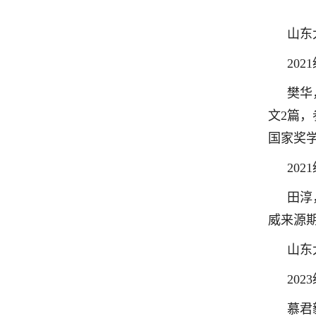
山东
20
樊华
文2篇，
国家奖
20
田淳
威来源
山东
20
慕君