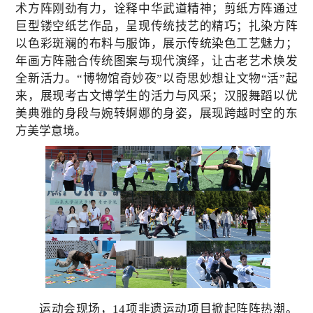
术方阵刚劲有力，诠释中华武道精神；剪纸方阵通过
巨型镂空纸艺作品，呈现传统技艺的精巧；扎染方阵
以色彩斑斓的布料与服饰，展示传统染色工艺魅力；
年画方阵融合传统图案与现代演绎，让古老艺术焕发
全新活力。“博物馆奇妙夜”以奇思妙想让文物“活”起
来，展现考古文博学生的活力与风采；汉服舞蹈以优
美典雅的身段与婉转婀娜的身姿，展现跨越时空的东
方美学意境。
运动会现场，14项非遗运动项目掀起阵阵热潮。