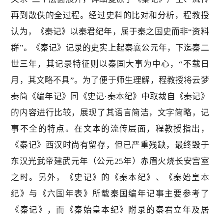
再到散佚的全过程。经过史料的比对和分析，程教授
认为，《秦记》以秦君纪年，属于秦之国史而非“资料
群”。《秦记》记录的史实上起秦襄公元年，下迄秦二
世三年，其记录特征则以秦国大事为中心，“不载日
月，其文略不具”。为了便于师生理解，程教授将云梦
秦简《编年记》同《史记·秦本纪》中取裁自《秦记》
的内容进行比较，展现了其语言简洁，文字简略，记
事不全的特点。在文本的流传层面，程教授指出，
《秦记》西汉时尚有留存，但已严重残缺，最终毁于
东汉光武帝建武元年（公元25年）赤眉火烧长安宫室
之时。另外，《史记》的《秦本纪》、《秦始皇本
纪》与《六国年表》所载秦国编年记事主要参考了
《秦记》，而《秦始皇本纪》附录的秦君立年及居