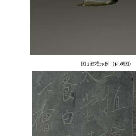
图
建模示例（远观图）
1