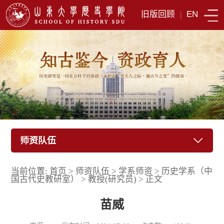
旧版回顾
|
EN
师资队伍
当前位置:
首页
>
师资队伍
>
学系师资
>
历史学系（中
国古代史教研室）
>
教授(研究员)
>
正文
苗威