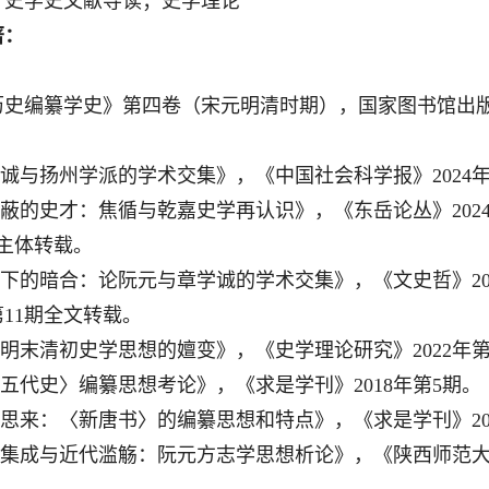
：史学史文献导读；史学理论
著：
史编纂学史》第四卷（宋元明清时期），国家图书馆出版社，
学诚与扬州学派的学术交集》，《中国社会科学报》2024年
遮蔽的史才：焦循与乾嘉史学再认识》，《东岳论丛》2024
主体转载。
突下的暗合：论阮元与章学诚的学术交集》，《文史哲》20
年第11期全文转载。
论明末清初史学思想的嬗变》，《史学理论研究》2022年第
新五代史〉编纂思想考论》，《求是学刊》2018年第5期。
往思来：〈新唐书〉的编纂思想和特点》，《求是学刊》20
统集成与近代滥觞：阮元方志学思想析论》，《陕西师范大