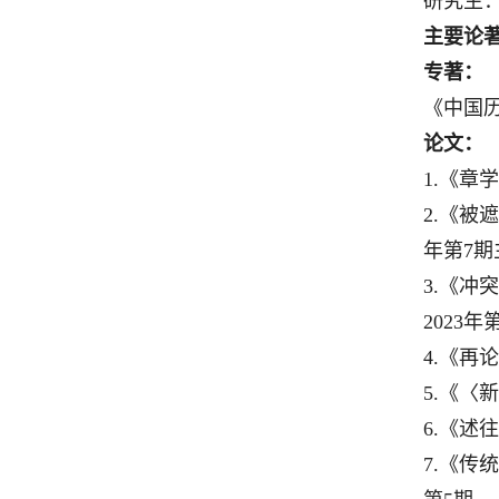
研究生
主要论
专著：
《中国历
论文：
1.《章
2.《被
年第7期
3.《冲
2023
4.《再
5.《〈
6.《述
7.《传