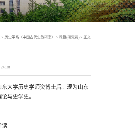
资
>
历史学系（中国古代史教研室）
>
教授(研究员)
>
正文
24338
、山东大学历史学师资博士后。现为山东
理论与史学史。
导读