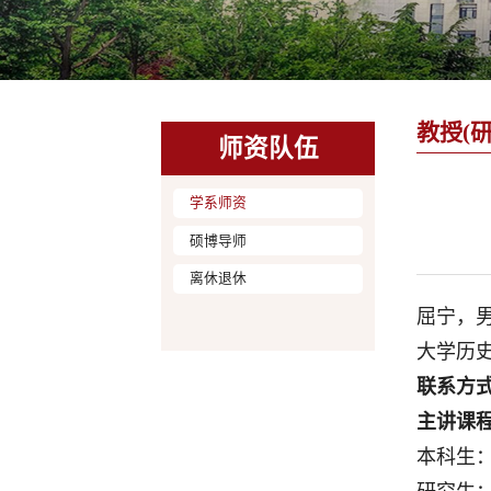
教授(研
师资队伍
学系师资
硕博导师
离休退休
屈宁，
大学历
联系方
主讲课
本科生