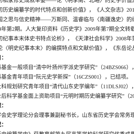
清初私家修史成就举要——论〈明季南、北略〉的史学价值》
清初历史编纂学的时代特点和创新价值》，《人文杂志》201
《故国之思与信史精神——万斯同、温睿临与〈南疆逸史〉
09年第2期。人大复印资料《历史学》2009年第7期全文转
清初纪事本末体史书特点论析》，《天津社会科学》2008年
试论〈明史纪事本末〉的编撰特点和文献价值》，《东岳论丛
目：
基金一般项目“清中叶扬州学派史学研究”（24BZS066
基金青年项目“阮元史学新探”（16CZS001），已结项。
科规划研究青年项目“清代山东史学编年”（11DLSJ02
后科学基金面上资助项目“元明时期历史编纂学研究”（2010
职：
学会史学理论分会理事兼副秘书长，山东省历史学会常务
况：