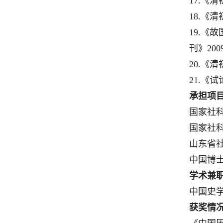
17.《
18.《
19.
刊》20
20.《
21.《
承担项
国家社科
国家社科
山东省社
中国博士
学术兼
中国史
获奖情