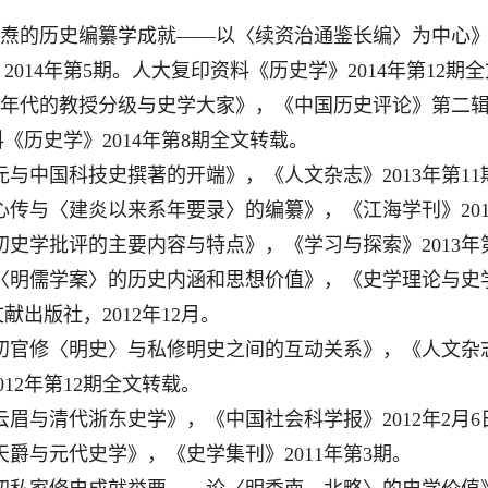
论李焘的历史编纂学成就——以〈续资治通鉴长编〉为中心
2014年第5期。人大复印资料《历史学》2014年第12期
950年代的教授分级与史学大家》，《中国历史评论》第二辑
《历史学》2014年第8期全文转载。
阮元与中国科技史撰著的开端》，《人文杂志》2013年第11
李心传与〈建炎以来系年要录〉的编纂》，《江海学刊》201
清初史学批评的主要内容与特点》，《学习与探索》2013年
论〈明儒学案〉的历史内涵和思想价值》，《史学理论与史学
献出版社，2012年12月。
清初官修〈明史〉与私修明史之间的互动关系》，《人文杂志
012年第12期全文转载。
黄云眉与清代浙东史学》，《中国社会科学报》2012年2月6
苏天爵与元代史学》，《史学集刊》2011年第3期。