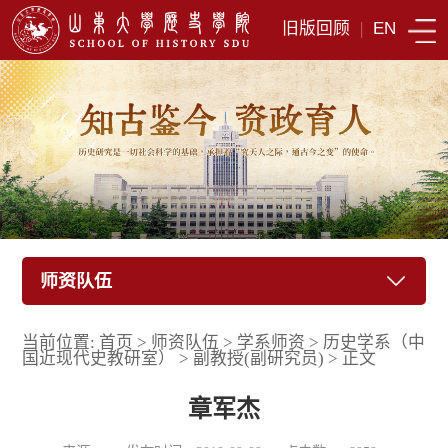
旧版回顾
|
EN
师资队伍
当前位置:
首页
>
师资队伍
>
学系师资
>
历史学系（中
国近现代史教研室）
>
副教授(副研究员)
>
正文
章军杰