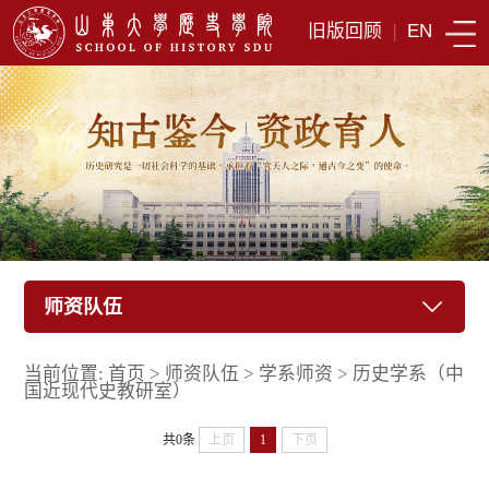
旧版回顾
|
EN
师资队伍
当前位置:
首页
>
师资队伍
>
学系师资
>
历史学系（中
国近现代史教研室）
共0条
上页
1
下页