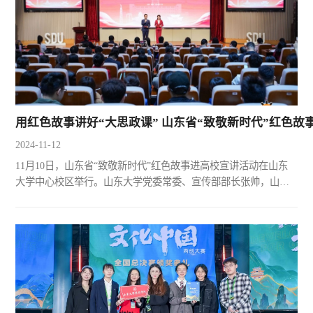
用红色故事讲好“大思政课” 山东省“致敬新时代”红色
2024-11-12
11月10日，山东省“致敬新时代”红色故事进高校宣讲活动在山东
大学中心校区举行。山东大学党委常委、宣传部部长张帅，山东
省教育厅思政处处长陈成标，山东省文化和旅游厅资源开发处二
级调研员赵培霞，共青团山东省委宣传部部长田秀妍，山东大学
历史学院与考古学院党委书记刘军出席活动。张帅在致辞中表
示，山东是具有光荣传统的革命老区，红色文化资源丰富，此次
活动是实现社会与学校互促互动、课堂内外相互贯通，赋能“大思
政...