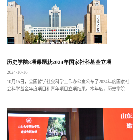
历史学院8项课题获2024年国家社科基金立项
2024-10-16
10月15日，全国哲学社会科学工作办公室公布了2024年度国家社
会科学基金年度项目和青年项目立项结果。本年度，历史学院共
有8项课题获得立项。其中一般项目和青年项目各4项。课题名称
负责人姓名项目类别所在学科1清中叶扬州学派史学研究
（24BZS066）屈宁一般项目中国历史2近代黄淮关系史研究
（24BZS077）李发根一般项目中国历史3全球史视野下的文艺复
兴思想研究（24BSS048）卢镇一般项目世界历史4中国古代文献保
护史料整理与知识...