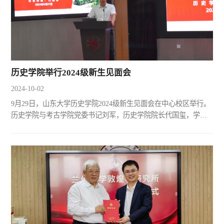
历史学院举行2024级新生见面会
2024-10-02
9月29日，山东大学历史学院2024级新生见面会在中心校区举行。
历史学院与考古学院党委书记刘军，历史学院院长代国玺，学院
领导班子成员，教师代表，全体辅导员，2024级本科生、硕士研
究生、博士研究生共同参加了活动。见面会由党委副书记李一楠
主持。代国玺代表学院全体师生向2024级新生的到来表示热烈欢
迎。随后他围绕历史源流，学院现状和未来发展三个板块，对学
院的建设发展情况进行了介绍。他指出，学院办学传统源远流
长，锐...