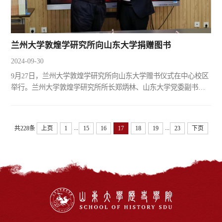
兰州大学敦煌学研究所向山东大学捐赠图书
2024-09-30
9月27日，兰州大学敦煌学研究所向山东大学赠书仪式在中心校区
举行。兰州大学敦煌学研究所所长郑炳林、山东大学党委副书记
李向阳出席活动。活动上，郑炳林教授代表兰州大学敦煌学研究
所向山东大学捐赠图书，李向阳为郑炳林教授颁发图书捐赠证
书。此次捐赠图书共计120册，其中《港台敦煌学文库》100册、
...
...
共228条
上页
1
15
16
17
18
19
23
下页
《敦煌通史》7册、《敦煌碑铭赞辑释（增订本）》3册，皆为以
郑炳林教授为代表的兰州大学敦煌学研究所的代表性和标志性成
果。李...