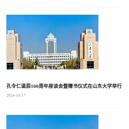
际，清政府办捐制度出现从捐纳、捐输分立到两者合流，以捐输
之名行捐纳之实的转变。第一次鸦片战争期间，河工、军务支出
巨大，户部库储日减、难以统筹全局，不得不下放收捐权限，各
省所开捐输得以按捐纳规则办理。捐输程序便利、价格较低、选
补更优，战争结束后，各省频繁开办捐输筹款，促进地方财权扩
张。随...
孔令仁诞辰100周年座谈会暨赠书仪式在山东大学举行
2024-10-17