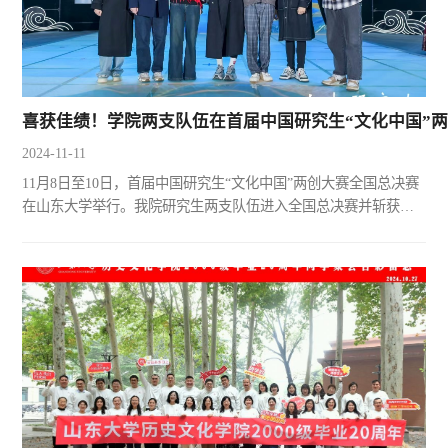
喜获佳绩！学院两支队伍在首届中国研究生“文化中国”
2024-11-11
11月8日至10日，首届中国研究生“文化中国”两创大赛全国总决赛
在山东大学举行。我院研究生两支队伍进入全国总决赛并斩获佳
绩，其中，由曲春梅老师指导的“曾巩遗韵：创想数字曾堤”项目
获全国一等奖，由霍艳芳老师指导的“齐鲁志怪：穿越千年的山海
奇缘”项目获全国二等奖。“曾巩遗韵：创想数字曾堤”项目以济南
名胜古迹曾堤为开发对象，创新性地提出“平台+景+馆”的场景融
合和“文化数字化+旅游数字化”的文旅融合模式，根...