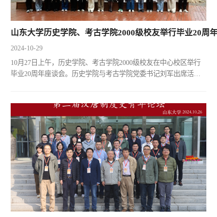
山东大学历史学院、考古学院2000级校友举行毕业20周
2024-10-29
10月27日上午，历史学院、考古学院2000级校友在中心校区举行
毕业20周年座谈会。历史学院与考古学院党委书记刘军出席活动
并讲话，历史学院院长代国玺、考古学院院长王芬、历史学院与
考古学院党委副书记李一楠，2000级校友在学期间授课老师代
表、辅导员、部分管理服务人员、2000级校友代表共同参加活
动。活动由2000级考古专业学生郎剑锋主持。刘军在讲话中对
2000级校友“回家”表示诚挚地欢迎，并与大家一起回顾了历史学
科的辉煌...