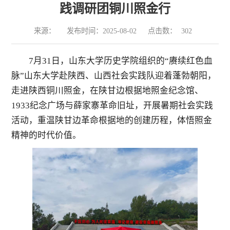
践调研团铜川照金行
来源：
发布时间：2025-08-02
点击数：
302
7
月
31
日，山东大学历史学院组织的
“
赓续红色血
脉
”
山东大学赴陕西、山西社会实践队迎着蓬勃朝阳，
走进陕西铜川照金，在陕甘边根据地照金纪念馆、
1933
纪念广场与薛家寨革命旧址，开展暑期社会实践
活动，重温陕甘边革命根据地的创建历程，体悟照金
精神的时代价值。