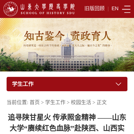
旧版回顾
|
EN
学生工作
当前位置:
首页
>
学生工作
>
校园生活
>
正文
追寻陕甘星火 传承照金精神 ——山东
大学“赓续红色血脉”赴陕西、山西实