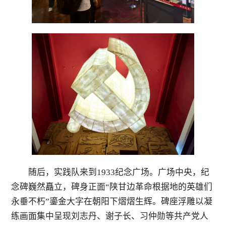
随后，实践队来到
1933
纪念广场。广场中央，纪
念碑巍然矗立，碑身正面“陕甘边革命根据地的英雄们
永垂不朽”鎏金大字在朝阳下熠熠生辉。碑座浮雕以凝
练画面集中呈现刘志丹、谢子长、习仲勋等共产党人