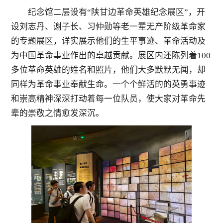
纪念馆二层设有
“
陕甘边革命英雄纪念展区
”
，开
设刘志丹、谢子长、习仲勋等老一辈无产阶级革命家
的专题展区，详实展示他们的生平事迹、革命活动及
为中国革命事业作出的卓越贡献。展区内还陈列着
100
多位革命英雄的姓名和照片，他们大多默默无闻，却
同样为革命事业奉献生命。一个个鲜活的的英勇事迹
和崇高精神深深打动着每一位队员，使大家对革命先
辈的崇敬之情愈发深沉。