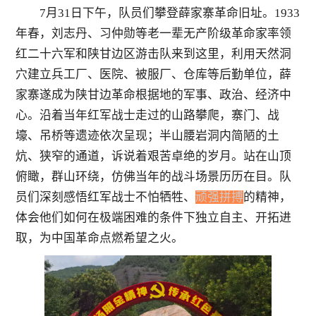
7
月
31
日下午，队员们攀登薛家寨革命旧址。
1933
年春，刘志丹、习仲勋等老一辈无产阶级革命家率领
红二十六军和陕甘边区游击队来到这里，利用天然洞
穴建立兵工厂、医院、被服厂、仓库等后勤单位，薛
家寨遂成为陕甘边革命根据地的军事、政治、经济中
心。沿着当年红军战士走过的山路攀爬，寨门、战
壕、吊桥等遗迹依次呈现；半山腰岩洞内简陋的土
炕、狭窄的通道，诉说着艰苦卓绝的岁月。站在山顶
俯瞰，群山环绕，仿佛当年的战斗场景历历在目。队
员们深刻感悟红军战士不怕牺牲、
顽强拼搏
的精神，
体会他们如何在极端困难的条件下独立自主、开拓进
取，为中国革命点燃希望之火。