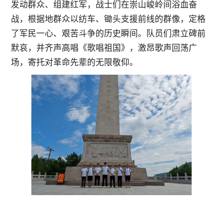
发动群众、组建红军，战士们在崇山峻岭间浴血奋
战，根据地群众以纺车、锄头支援前线的群像，定格
了军民一心、艰苦斗争的历史瞬间。队员们肃立碑前
默哀，并齐声高唱《歌唱祖国》，激昂歌声回荡广
场，寄托对革命先辈的无限敬仰。