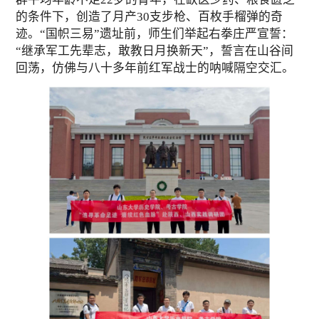
的条件下，创造了月产30支步枪、百枚手榴弹的奇
迹。“国帜三易”遗址前，师生们举起右拳庄严宣誓：
“继承军工先辈志，敢教日月换新天”，誓言在山谷间
回荡，仿佛与八十多年前红军战士的呐喊隔空交汇。