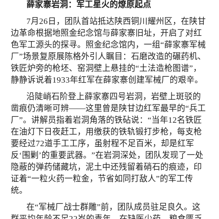
薛家寨岩洞：军工星火的燎原起点
7月26日，团队首站抵达陕西铜川耀州区，在陕甘
边革命根据地照金纪念馆与薛家寨旧址，开启了对红
色军工源头的探寻。照金纪念馆内，一组“薛家寨军械
厂”场景复原展陈格外引人瞩目：石磨改造的碾药机、
铁匠炉旁的枪坯、窑洞壁上悬挂的“土法造枪图谱”，
静静诉说着1933年红军在薛家寨创建军械厂的艰辛。
沿陡峭石阶登上薛家寨四号岩洞，岩壁上斑驳的
凿痕仍清晰可辨——这里曾是陕甘边红军最早的“兵工
厂”。讲解员指着岩洞角落的铁砧说：“当年12名铁匠
在油灯下日夜赶工，用缴获的铁轨锻打步枪，每支枪
要经过72道手工工序，虽射程不足百米，却是红军
反‘围剿’的重要武器。”在岩洞深处，团队发现了一处
隐蔽的弹药储藏坑，泥土中还残留着硝石的痕迹，印
证着“一粒火药一粒金，节省如同打敌人”的军工传
统。
在“军械厂战士群雕”前，团队成员驻足良久。这
群平均年龄不足22岁的青年，在缺医少药、粮食匮乏