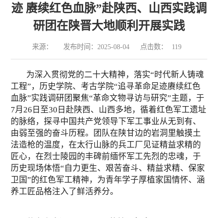
迹 赓续红色血脉”赴陕西、山西实践调
研团在陕晋大地顺利开展实践
来源：
发布时间：2025-08-04
点击数：
119
为深入贯彻党的二十大精神，落实“时代新人铸魂
工程”，历史学院、考古学院“追寻革命足迹赓续红色
血脉”实践调研团聚焦“革命文物寻访与研究”主题，于
7月26日至30日赴陕西、山西多地，循着红色军工遗址
的脉络，探寻中国共产党领导下军工事业从无到有、
由弱至强的奋斗历程。团队在陕甘边的岩洞里触摸土
法造枪的温度，在太行山脉的兵工厂见证精益求精的
匠心，在烈士陵园的丰碑前缅怀军工先烈的忠魂，于
历史现场体悟“自力更生、艰苦奋斗、精益求精、保家
卫国”的红色军工精神，为青年学子厚植家国情怀、涵
养工匠品格注入了鲜活养分。