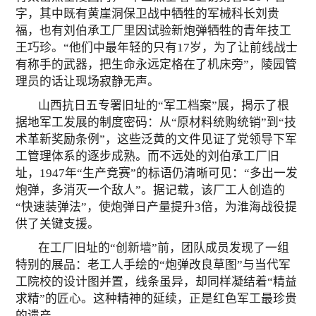
字，其中既有黄崖洞保卫战中牺牲的军械科长刘贵
福，也有刘伯承工厂里因试验新炮弹牺牲的青年技工
王巧珍。“他们中最年轻的只有17岁，为了让前线战士
有称手的武器，把生命永远定格在了机床旁”，陵园管
理员的话让现场寂静无声。
山西抗日五专署旧址的“军工档案”展，揭示了根
据地军工发展的制度密码：从“原材料统购统销”到“技
术革新奖励条例”，这些泛黄的文件见证了党领导下军
工管理体系的逐步成熟。而不远处的刘伯承工厂旧
址，1947年“生产竞赛”的标语仍清晰可见：“多出一发
炮弹，多消灭一个敌人”。据记载，该厂工人创造的
“快速装弹法”，使炮弹日产量提升3倍，为淮海战役提
供了关键支援。
在工厂旧址的“创新墙”前，团队成员发现了一组
特别的展品：老工人手绘的“炮弹改良草图”与当代军
工院校的设计图并置，线条虽异，却同样凝结着“精益
求精”的匠心。这种精神的延续，正是红色军工最珍贵
的遗产。