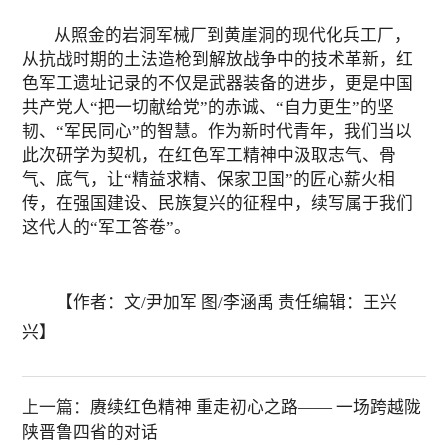
从照金的岩洞军械厂到黄崖洞的现代化兵工厂，
从抗战时期的土法造枪到解放战争中的技术革新，红
色军工遗址记录的不仅是武器装备的进步，更是中国
共产党人“把一切献给党”的赤诚、“自力更生”的坚
韧、“军民同心”的智慧。作为新时代青年，我们当以
此次研学为契机，在红色军工精神中汲取志气、骨
气、底气，让“精益求精、保家卫国”的匠心薪火相
传，在强国建设、民族复兴的征程中，续写属于我们
这代人的“军工答卷”。
【作者：文/尹加军 图/李涵禹 责任编辑：王兴
兴】
上一篇：
赓续红色精神 重走初心之路—— 一场跨越陇
陕晋鲁四省的对话