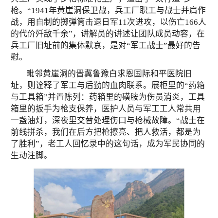
枪。“1941年黄崖洞保卫战，兵工厂职工与战士并肩作
战，用自制的掷弹筒击退日军11次进攻，以伤亡166人
的代价歼敌千余”，讲解员的讲述让团队成员动容，在
兵工厂旧址前的集体默哀，是对“军工战士”最好的告
慰。
毗邻黄崖洞的晋冀鲁豫白求恩国际和平医院旧
址，则诠释了军工与后勤的血肉联系。展柜里的“药箱
与工具箱”并置陈列：药箱里的磺胺为伤员消炎，工具
箱里的扳手为枪支保养，医护人员与军工工人常共用
一盏油灯，深夜里交替处理伤口与枪械故障。“战士在
前线拼杀，我们在后方把枪擦亮、把人救活，都是为
了胜利”，老工人回忆录中的这句话，成为军民协同的
生动注脚。