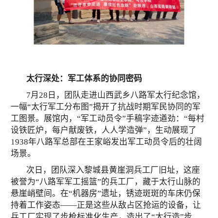
太行深处：军工体系的协同密码
7月28日，团队走进山西武乡八路军太行纪念馆，
一幅“太行军工分布图”揭开了抗战时期军民协同的军
工图景。展馆内，“军工动员令”手稿字迹遒劲：“每村
设铁匠炉，每户献废铁，人人学造弹”，生动展现了
1938年八路军总部在王家峪发出军工动员令后的壮阔
场景。
次日，团队深入黎城县黄崖洞兵工厂旧址，这座
被誉为“八路军军工摇篮”的兵工厂，藏于太行山脉的
悬崖峭壁间。在“机器房”遗址，锈迹斑斑的车床仍保
持着工作姿态——正是这些从敌占区抢运的设备，让
兵工厂实现了步枪标准化生产，造出了“太行造”步