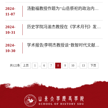
2024-
汤勤福教授作题为“山岳祭祀的政治内涵：以中镇霍山祭祀为例”的学术讲座
11-07
2024-
历史学院冯渝杰教授在《学术月刊》发表论文
10-31
2024-
学术报告|李明杰教授谈“数智时代文献学的传承与拓新”
10-30
...
...
共122条
上页
1
6
7
8
9
10
13
下页