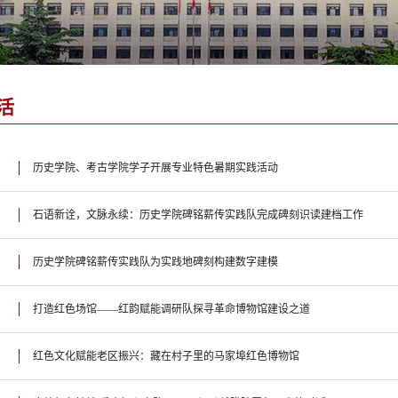
活
历史学院、考古学院学子开展专业特色暑期实践活动
石语新诠，文脉永续：历史学院碑铭薪传实践队完成碑刻识读建档工作
历史学院碑铭薪传实践队为实践地碑刻构建数字建模
打造红色场馆——红韵赋能调研队探寻革命博物馆建设之道
红色文化赋能老区振兴：藏在村子里的马家埠红色博物馆