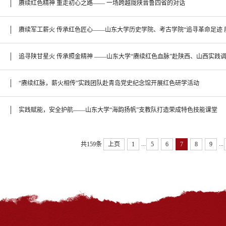
赓续红色精神 重走初心之路—— 一场跨越陇陕晋鲁四省的对话
追寻陕甘星火 传承照金精神 ——山东大学“赓续红色血脉”赴陕西、山西实践
“赓续红脉，薪火相传”实践团队赴青岛党史纪念馆开展红色研学活动
实践赋能，安全护航——山东大学“海韵扬帆”支教队打造荣成特色技能课堂
...
...
共159条
上页
1
5
6
7
8
9